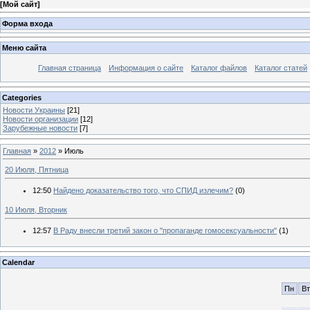
[
Мой сайт
]
Форма входа
Меню сайта
Главная страница
Информация о сайте
Каталог файлов
Каталог статей
Categories
Новости Украины
[21]
Новости организации
[12]
Зарубежные новости
[7]
Главная
»
2012
»
Июль
20 Июля, Пятница
12:50
Найдено доказательство того, что СПИД излечим?
(0)
10 Июля, Вторник
12:57
В Раду внесли третий закон о "пропаганде гомосексуальности"
(1)
Calendar
Пн
Вт