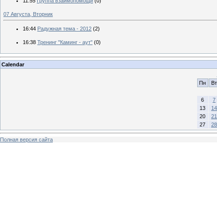
11:55
Группа взаимопомощи
(0)
07 Августа, Вторник
16:44
Радужная тема - 2012
(2)
16:38
Тренинг "Каминг - аут"
(0)
Calendar
Пн
Вт
6
7
13
14
20
21
27
28
Полная версия сайта