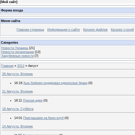
[
Мой сайт
]
Форма входа
Меню сайта
Главная страница
Информация о сайте
Каталог файлов
Каталог статей
Categories
Новости Украины
[21]
Новости организации
[12]
Зарубежные новости
[7]
Главная
»
2012
»
Август
28 Августа, Вторник
16:18
Хью Хефнер поддержал однополые браки
(0)
21 Августа, Вторник
18:11
Плохая идея
(0)
18 Августа, Суббота
14:01
Приглашаем на Кино-клуб
(0)
14 Августа, Вторник