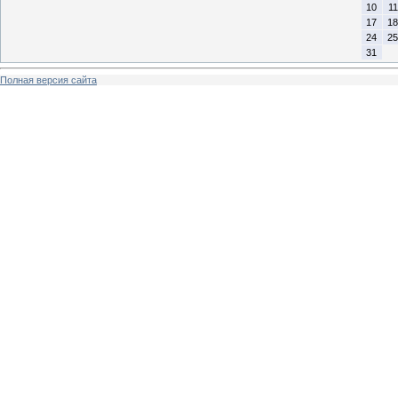
10
11
17
18
24
25
31
Полная версия сайта