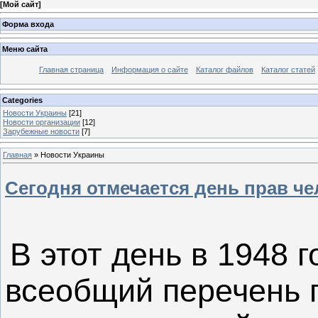
[
Мой сайт
]
Форма входа
Меню сайта
Главная страница
Информация о сайте
Каталог файлов
Каталог статей
Categories
Новости Украины
[21]
Новости организации
[12]
Зарубежные новости
[7]
Главная
»
Новости Украины
Сегодня отмечается день прав че
В этот день в 1948 
всеобщий перечень 