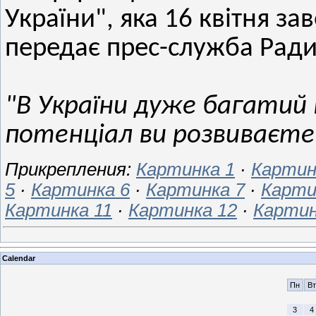
України", яка 16 квітня з
передає прес-служба Ради 
"В України дуже багатий
потенціал ви розвиваєт
Прикрепления:
Картинка 1
·
Картин
5
·
Картинка 6
·
Картинка 7
·
Карти
Картинка 11
·
Картинка 12
·
Картин
Calendar
Пн
Вт
3
4