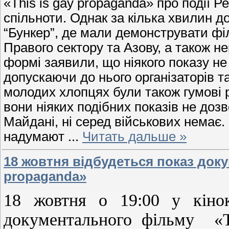
«This is gay propaganda» про події Ре
спільноти. Однак за кілька хвилин д
“Бункер”, де мали демонструвати фі
Правого сектору та Азову, а також н
формі заявили, що ніякого показу не
допускаючи до нього організаторів 
молодих хлопцях були також гумові р
вони ніяких подібних показів не доз
Майдані, ні серед військових немає.
надумают
...
Читать дальше »
18 жовтня відбудеться показ доку
propaganda»
18 жовтня о 19:00 у кіно
документального фільму «Th