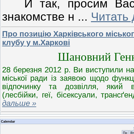
И так, просим Вас 
знакомстве н
...
Читать
Про позицію Харківського місько
клубу у м.Харкові
Шановний Ген
28 березня 2012 р. Ви виступили на 
міської ради із заявою щодо функц
відпочинку та дозвілля, який в
(лесбійки, геї, бісексуали, транс
дальше »
Calendar
Пн
Вт