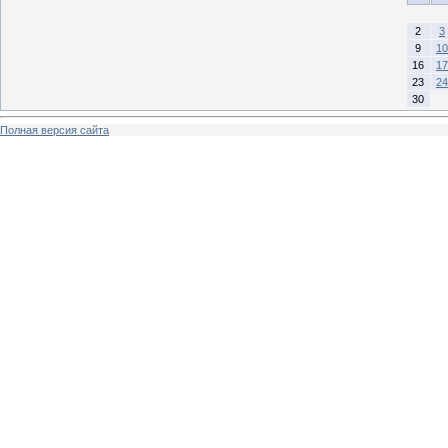
2
3
9
10
16
17
23
24
30
Полная версия сайта