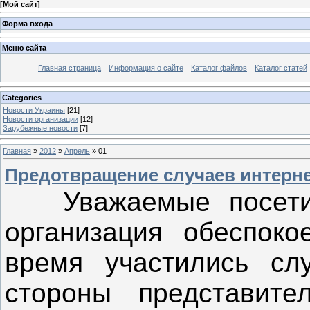
[
Мой сайт
]
Форма входа
Меню сайта
Главная страница
Информация о сайте
Каталог файлов
Каталог статей
Categories
Новости Украины
[21]
Новости организации
[12]
Зарубежные новости
[7]
Главная
»
2012
»
Апрель
»
01
Предотвращение случаев интерне
Уважаемые посетит
организация обеспоко
время участились слу
стороны представите