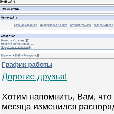
[
Мой сайт
]
Форма входа
Меню сайта
Главная страница
Информация о сайте
Каталог файлов
Каталог статей
Categories
Новости Украины
[21]
Новости организации
[12]
Зарубежные новости
[7]
Главная
»
2015
»
Январь
»
26
График работы
Дорогие друзья!
Хотим напомнить, Вам, что
месяца изменился распоря