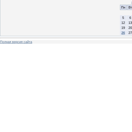
Пн
Вт
5
6
12
13
19
20
26
27
Полная версия сайта