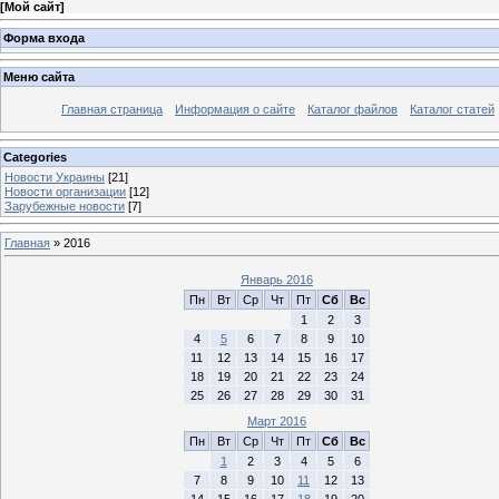
[
Мой сайт
]
Форма входа
Меню сайта
Главная страница
Информация о сайте
Каталог файлов
Каталог статей
Categories
Новости Украины
[21]
Новости организации
[12]
Зарубежные новости
[7]
Главная
»
2016
Январь 2016
Пн
Вт
Ср
Чт
Пт
Сб
Вс
1
2
3
4
5
6
7
8
9
10
11
12
13
14
15
16
17
18
19
20
21
22
23
24
25
26
27
28
29
30
31
Март 2016
Пн
Вт
Ср
Чт
Пт
Сб
Вс
1
2
3
4
5
6
7
8
9
10
11
12
13